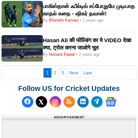
பாகிஸ்தான் ஃபீல்டிங் எப்போதுமே முடியாத
காதல் கதை - ஷிகர் தவான்!
By
Bharathi Kannan
• 2 years ago
Hasan Ali की फील्डिंग का ये VIDEO देखा
क्या, ट्रोल करना जाओगे भूल
By
Nishant Rawat
• 2 years ago
(current)
1
2
3
Next
Last
Follow US for Cricket Updates
Follow us on Facebook
Subscribe to our RSS Fee
Follow us on LinkedI
Follow us on T
Follow us on X (Twitter)
Follow us 
ADVERTISEMENT