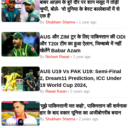
बाबर आज़म के बुरे दौर पर शान मसूद ने तोड़ी
चुप्पी, बोले- 'वो दुनिया के बेस्ट बल्लेबाजों में से
एक हैं'
By
Shubham Sharma
• 1 year ago
AUS और ZIM टूर के लिए पाकिस्तान की ODI
और T20I टीम का हुआ ऐलान, जिम्बाब्वे में नहीं
खेलेंगे Babar Azam
By
Nishant Rawat
• 1 year ago
AUS U19 Vs PAK U19: Semi-Final
2, Dream11 Prediction, ICC Under
19 World Cup 2024,
By
Rawat Karan
• 2 years ago
'मुझे पाकिस्तानी मत कहो', पाकिस्तान की शर्मनाक
हार के बाद वकार यूनिस का अजीबोगरीब बयान
By
Shubham Sharma
• 2 years ago