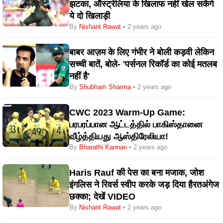
झटका, ऑस्ट्रेलिया के खिलाफ नहीं खेल सकेंगे
ये दो खिलाड़ी
By
Nishant Rawat
• 2 years ago
बाबर आज़म के लिए गंभीर ने बोली कड़वी लेकिन
सच्ची बातें, बोले- 'पर्सनल रिकॉर्ड का कोई मतलब
नहीं है'
By
Shubham Sharma
• 2 years ago
CWC 2023 Warm-Up Game:
பரபரப்பான ஆட்டத்தில் பாகிஸ்தானை
வீழ்த்தியது ஆஸ்திரேலியா!
By
Bharathi Kannan
• 2 years ago
Haris Rauf की पेस का बना मजाक, जोश
इंगलिस ने रिवर्स स्वीप करके जड़ दिया हैरतअंगेज
छक्का; देखें VIDEO
By
Nishant Rawat
• 2 years ago