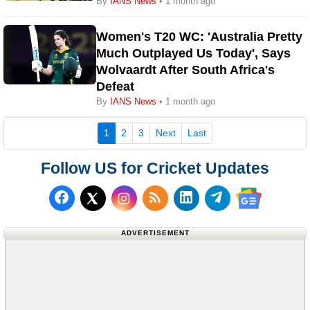
By
IANS News
• 1 month ago
Women's T20 WC: 'Australia Pretty
Much Outplayed Us Today', Says
Wolvaardt After South Africa's
Defeat
By
IANS News
• 1 month ago
(current)
1
2
3
Next
Last
Follow US for Cricket Updates
Follow us on Facebook
Subscribe to our RSS Fee
Follow us on LinkedI
Follow us on T
Follow us on X (Twitter)
Follow us 
ADVERTISEMENT