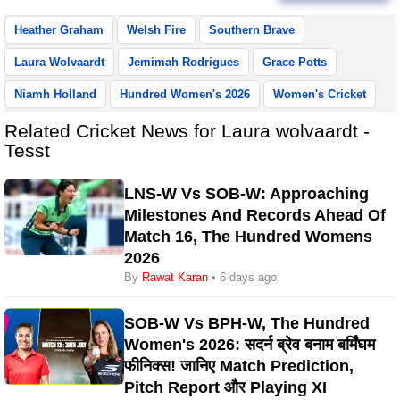
Heather Graham
Welsh Fire
Southern Brave
Laura Wolvaardt
Jemimah Rodrigues
Grace Potts
Niamh Holland
Hundred Women's 2026
Women's Cricket
Related Cricket News for Laura wolvaardt -
Tesst
LNS-W Vs SOB-W: Approaching
Milestones And Records Ahead Of
Match 16, The Hundred Womens
2026
By
Rawat Karan
• 6 days ago
SOB-W Vs BPH-W, The Hundred
Women's 2026: सदर्न ब्रेव बनाम बर्मिंघम
फीनिक्स! जानिए Match Prediction,
Pitch Report और Playing XI