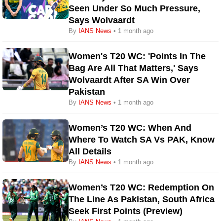
Seen Under So Much Pressure,
Says Wolvaardt
By
IANS News
• 1 month ago
Women's T20 WC: 'Points In The
Bag Are All That Matters,' Says
Wolvaardt After SA Win Over
Pakistan
By
IANS News
• 1 month ago
Women’s T20 WC: When And
Where To Watch SA Vs PAK, Know
All Details
By
IANS News
• 1 month ago
Women’s T20 WC: Redemption On
The Line As Pakistan, South Africa
Seek First Points (Preview)