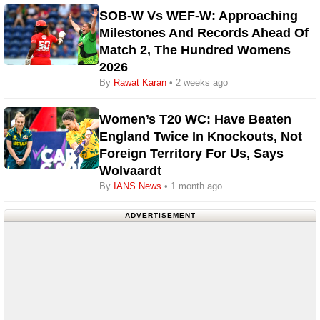
SOB-W Vs WEF-W: Approaching
Milestones And Records Ahead Of
Match 2, The Hundred Womens
2026
By
Rawat Karan
• 2 weeks ago
Women’s T20 WC: Have Beaten
England Twice In Knockouts, Not
Foreign Territory For Us, Says
Wolvaardt
By
IANS News
• 1 month ago
ADVERTISEMENT