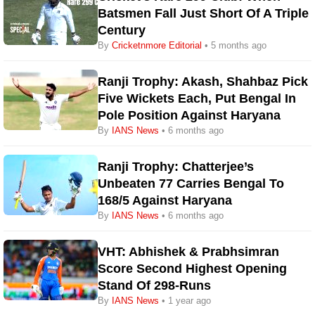
Batsmen Fall Just Short Of A Triple
Century
By
Cricketnmore Editorial
• 5 months ago
Ranji Trophy: Akash, Shahbaz Pick
Five Wickets Each, Put Bengal In
Pole Position Against Haryana
By
IANS News
• 6 months ago
Ranji Trophy: Chatterjee’s
Unbeaten 77 Carries Bengal To
168/5 Against Haryana
By
IANS News
• 6 months ago
VHT: Abhishek & Prabhsimran
Score Second Highest Opening
Stand Of 298-Runs
By
IANS News
• 1 year ago