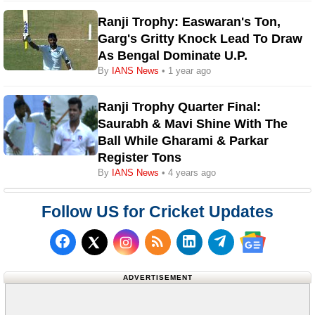
Ranji Trophy: Easwaran's Ton,
Garg's Gritty Knock Lead To Draw
As Bengal Dominate U.P.
By
IANS News
• 1 year ago
Ranji Trophy Quarter Final:
Saurabh & Mavi Shine With The
Ball While Gharami & Parkar
Register Tons
By
IANS News
• 4 years ago
Follow US for Cricket Updates
Follow us on Facebook
Subscribe to our RSS Fee
Follow us on LinkedI
Follow us on T
Follow us on X (Twitter)
Follow us 
ADVERTISEMENT