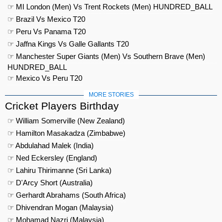
☞ MI London (Men) Vs Trent Rockets (Men) HUNDRED_BALL
☞ Brazil Vs Mexico T20
☞ Peru Vs Panama T20
☞ Jaffna Kings Vs Galle Gallants T20
☞ Manchester Super Giants (Men) Vs Southern Brave (Men)
HUNDRED_BALL
☞ Mexico Vs Peru T20
MORE STORIES
Cricket Players Birthday
☞ William Somerville (New Zealand)
☞ Hamilton Masakadza (Zimbabwe)
☞ Abdulahad Malek (India)
☞ Ned Eckersley (England)
☞ Lahiru Thirimanne (Sri Lanka)
☞ D'Arcy Short (Australia)
☞ Gerhardt Abrahams (South Africa)
☞ Dhivendran Mogan (Malaysia)
☞ Mohamad Nazri (Malaysia)