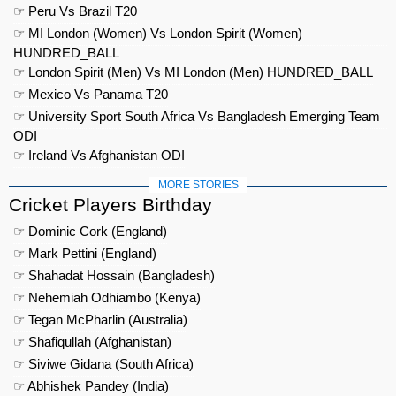
☞ Peru Vs Brazil T20
☞ MI London (Women) Vs London Spirit (Women)
HUNDRED_BALL
☞ London Spirit (Men) Vs MI London (Men) HUNDRED_BALL
☞ Mexico Vs Panama T20
☞ University Sport South Africa Vs Bangladesh Emerging Team
ODI
☞ Ireland Vs Afghanistan ODI
MORE STORIES
Cricket Players Birthday
☞ Dominic Cork (England)
☞ Mark Pettini (England)
☞ Shahadat Hossain (Bangladesh)
☞ Nehemiah Odhiambo (Kenya)
☞ Tegan McPharlin (Australia)
☞ Shafiqullah (Afghanistan)
☞ Siviwe Gidana (South Africa)
☞ Abhishek Pandey (India)