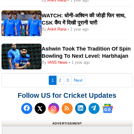
By
Ankit Rana
• 1 year ago
WATCH: धोनी-अश्विन की जोड़ी फिर साथ,
CSK कैंप में दिखी पुरानी यारी
By
Ankit Rana
• 1 year ago
Ashwin Took The Tradition Of Spin
Bowling To Next Level: Harbhajan
By
IANS News
• 1 year ago
(current)
1
2
3
Next
Follow US for Cricket Updates
Follow us on Facebook
Subscribe to our RSS Fee
Follow us on LinkedI
Follow us on T
Follow us on X (Twitter)
Follow us 
ADVERTISEMENT