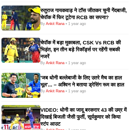
रुतुराज गायकवाड़ ने टॉस जीतकर चुनी गेंदबाजी,
चेपॉक में फिर टूटेगा RCB का सपना?
By
Ankit Rana
• 1 year ago
चेपॉक में बड़ा मुकाबला, CSK Vs RCB की
भिड़ंत, इन तीन बड़े रिकॉर्ड्स पर रहेंगी सबकी
नजरें
By
Ankit Rana
• 1 year ago
'जब धोनी बल्लेबाजी के लिए उतरे मैच का हाल
भूल'... – अश्विन ने बताया ड्रेसिंग रूम का हाल
By
Ankit Rana
• 1 year ago
VIDEO: धोनी का जादू बरकरार 43 की उम्र में
दिखाई बिजली जैसी फुर्ती, सूर्यकुमार को किया
स्टंप आउट