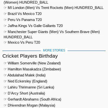
(Women) HUNDRED_BALL
☞ MI London (Men) Vs Trent Rockets (Men) HUNDRED_BALL
☞ Brazil Vs Mexico T20
☞ Peru Vs Panama T20
☞ Jaffna Kings Vs Galle Gallants T20
☞ Manchester Super Giants (Men) Vs Southern Brave (Men)
HUNDRED_BALL
☞ Mexico Vs Peru T20
MORE STORIES
Cricket Players Birthday
☞ William Somerville (New Zealand)
☞ Hamilton Masakadza (Zimbabwe)
☞ Abdulahad Malek (India)
☞ Ned Eckersley (England)
☞ Lahiru Thirimanne (Sri Lanka)
☞ D'Arcy Short (Australia)
☞ Gerhardt Abrahams (South Africa)
☞ Dhivendran Mogan (Malaysia)