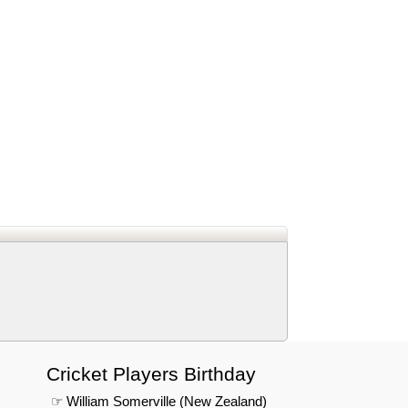
d
In
 Telegram
us on Google News
Cricket Players Birthday
☞ William Somerville (New Zealand)