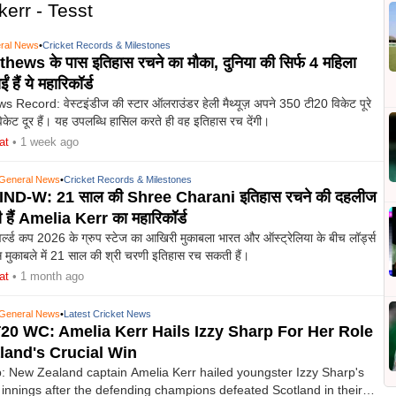
err - Tesst
ral News
•
Cricket Records & Milestones
ews के पास इतिहास रचने का मौका, दुनिया की सिर्फ 4 महिला
 हैं ये महारिकॉर्ड
Record: वेस्टइंडीज की स्टार ऑलराउंडर हेली मैथ्यूज़ अपने 350 टी20 विकेट पूरे
विकेट दूर हैं। यह उपलब्धि हासिल करते ही वह इतिहास रच देंगी।
at
• 1 week ago
General News
•
Cricket Records & Milestones
ND-W: 21 साल की Shree Charani इतिहास रचने की दहलीज
 हैं Amelia Kerr का महारिकॉर्ड
र्ल्ड कप 2026 के ग्रुप स्टेज का आखिरी मुकाबला भारत और ऑस्ट्रेलिया के बीच लॉर्ड्स
स मुकाबले में 21 साल की श्री चरणी इतिहास रच सकती हैं।
at
• 1 month ago
General News
•
Latest Cricket News
0 WC: Amelia Kerr Hails Izzy Sharp For Her Role
land's Crucial Win
 New Zealand captain Amelia Kerr hailed youngster Izzy Sharp's
innings after the defending champions defeated Scotland in their