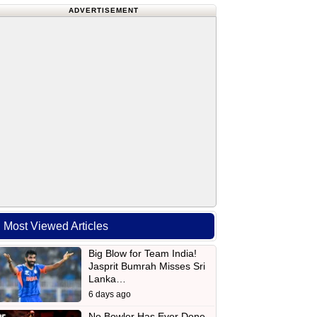
ADVERTISEMENT
Most Viewed Articles
Big Blow for Team India!
Jasprit Bumrah Misses Sri
Lanka…
6 days ago
No Bowler Has Ever Done