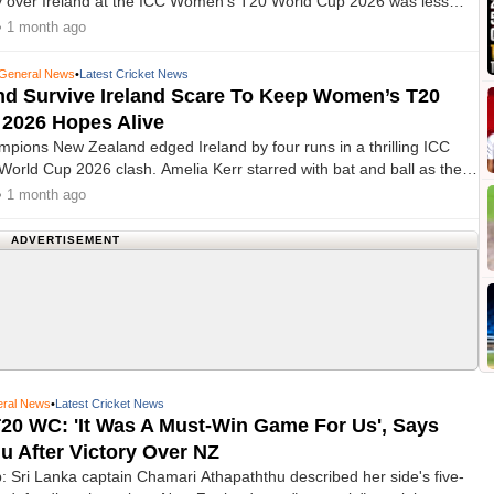
ry over Ireland at the ICC Women’s T20 World Cup 2026 was less
l corrections and more about rediscovering belief, insisting the team
• 1 month ago
heir mindset as they fight to keep their semifinal hopes alive
General News
•
Latest Cricket News
d Survive Ireland Scare To Keep Women’s T20
2026 Hopes Alive
pions New Zealand edged Ireland by four runs in a thrilling ICC
rld Cup 2026 clash. Amelia Kerr starred with bat and ball as the
ured their first win of the tournament.
• 1 month ago
ADVERTISEMENT
ral News
•
Latest Cricket News
0 WC: 'It Was A Must-Win Game For Us', Says
u After Victory Over NZ
 Sri Lanka captain Chamari Athapaththu described her side's five-