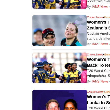
wicket win ove
insisted there
By
IANS News
for the Women'
Cricket News
•
Gene
Women's T2
Zealand's 
Captain Amelia
standards afte
in the ICC Wo
By
IANS News
again proved c
Cricket News
•
Gene
Women's T2
Back To Re
T20 World Cup:
Athapaththu, 
Sri Lanka rest
By
IANS News
Group 2 of th
Cricket News
•
Gene
Women's T2
Lanka In 
T20 World Cup: