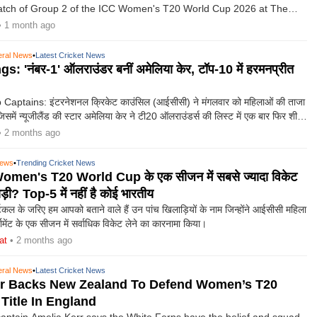
atch of Group 2 of the ICC Women's T20 World Cup 2026 at The
uthampton, on Tuesday.
• 1 month ago
ral News
•
Latest Cricket News
: 'नंबर-1' ऑलराउंडर बनीं अमेलिया केर, टॉप-10 में हरमनप्रीत
aptains: इंटरनेशनल क्रिकेट काउंसिल (आईसीसी) ने मंगलवार को महिलाओं की ताजा
 जिसमें न्यूजीलैंड की स्टार अमेलिया केर ने टी20 ऑलराउंडर्स की लिस्ट में एक बार फिर शीर्ष
र लिया है।
• 2 months ago
News
•
Trending Cricket News
Women's T20 World Cup के एक सीजन में सबसे ज्यादा विकेट
ड़ी? Top-5 में नहीं है कोई भारतीय
 के जरिए हम आपको बताने वाले हैं उन पांच खिलाड़ियों के नाम जिन्होंने आईसीसी महिला
्नामेंट के एक सीजन में सर्वाधिक विकेट लेने का कारनामा किया।
at
• 2 months ago
ral News
•
Latest Cricket News
rr Backs New Zealand To Defend Women’s T20
Title In England