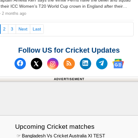
ptain Amelia Kerr says the White Ferns have the belief and squad
n their ICC Women’s T20 World Cup crown in England after their
• 2 months ago
current)
2
3
Next
Last
Follow US for Cricket Updates
Follow us on Facebook
Subscribe to our RSS Fee
Follow us on Linked
Follow us on
Follow us on X (Twitter)
Follow 
ADVERTISEMENT
Upcoming Cricket matches
☞ Bangladesh Vs Cricket Australia XI TEST