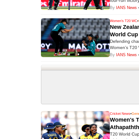
four-run victo
about technica
By
IANS News
must focus on t
Women’s T20 WC
•
New Zealan
World Cup 
Defending cham
Women’s T20 Wo
White Ferns sec
By
IANS News
Cricket News
•
Gene
Women's T2
Athapathth
T20 World Cup: