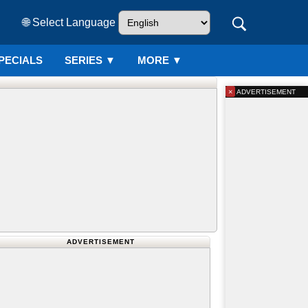
🌐 Select Language
PECIALS
SERIES
▼
MORE ▼
×
ADVERTISEMENT
ADVERTISEMENT