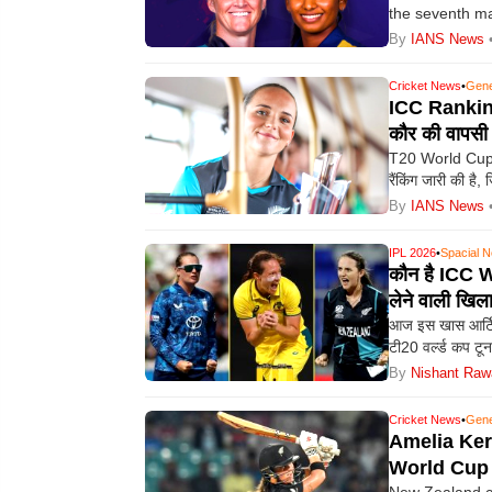
the seventh m
Rose Bowl, So
By
IANS News
Cricket News
•
Gene
ICC Rankings
कौर की वापसी
T20 World Cup C
रैंकिंग जारी की है,
स्थान अपने नाम क
By
IANS News
IPL 2026
•
Spacial 
कौन है ICC 
लेने वाली खिला
आज इस खास आर्टिकल
टी20 वर्ल्ड कप टूर
By
Nishant Raw
Cricket News
•
Gene
Amelia Ke
World Cup 