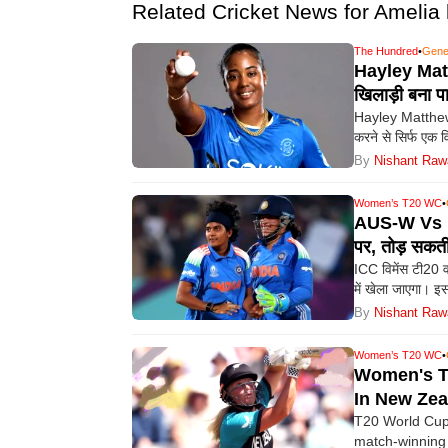
Related Cricket News for Amelia k
The Hundred
•
Gene
Hayley Matth
खिलाड़ी बना पाईं
Hayley Matthews 
करने से सिर्फ एक 
By
Nishant Raw
Women’s T20 WC
•
AUS-W Vs I
पर, तोड़ सकती
ICC विमेंस टी20 व
में खेला जाएगा। इ
By
Nishant Raw
Women’s T20 WC
•
Women's T2
In New Zea
T20 World Cup:
match-winning 