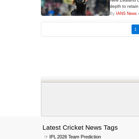
New Zealand ca
depth to retai
2024 triumph.
By
IANS News
(
1
Latest Cricket News Tags
☞ IPL 2026 Team Prediction