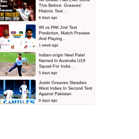
This Before: Greaves'
Historic Test…
6 days ago
WI vs PAK 2nd Test
Prediction, Match Preview
And Playing…
1 week ago
Indian-origin Neel Patel
Named In Australia U19
Squad For India…
5 days ago
Justin Greaves Steadies
West Indies In Second Test
Against Pakistan
6 days ago