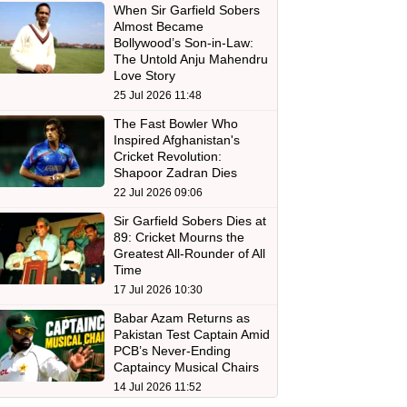
When Sir Garfield Sobers
Almost Became
Bollywood’s Son-in-Law:
The Untold Anju Mahendru
Love Story
25 Jul 2026 11:48
The Fast Bowler Who
Inspired Afghanistan's
Cricket Revolution:
Shapoor Zadran Dies
22 Jul 2026 09:06
Sir Garfield Sobers Dies at
89: Cricket Mourns the
Greatest All-Rounder of All
Time
17 Jul 2026 10:30
Babar Azam Returns as
Pakistan Test Captain Amid
PCB’s Never-Ending
Captaincy Musical Chairs
14 Jul 2026 11:52