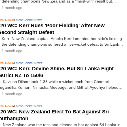
r defending champions New Zealand as a "must-win" result but
 is no room for complacency despite defeating one of the favourites
• 1 month ago
s T20 World Cup title.
ral News
•
Latest Cricket News
0 WC: Kerr Rues 'poor Fielding' After New
Second Straight Defeat
 Kerr: New Zealand captain Amelia Kerr lamented her side's fielding
r the defending champions suffered a five-wicket defeat to Sri Lanka
men's T20 World Cup 2026, admitting that dropped chances once
• 1 month ago
ostly in a match she felt the White Ferns had enough runs to win.
ral News
•
Latest Cricket News
0 WC: Kerr, Devine Shine, But Sri Lanka Fight
strict NZ To 150/6
 Kavisha Dilhari took 2-35 while a wicket each from Chamari
Sugandika Kumari, Nimasha Meepage, and Mithali Ayodhya helped
rict New Zealand Women's innings to 150/6 in the seventh match of
• 1 month ago
e ICC Women's T20 World Cup 2026 at The Rose Bowl on Tuesday.
ral News
•
Latest Cricket News
0 WC: New Zealand Elect To Bat Against Sri
Southampton
 New Zealand won the toss and elected to bat against Sri Lanka in