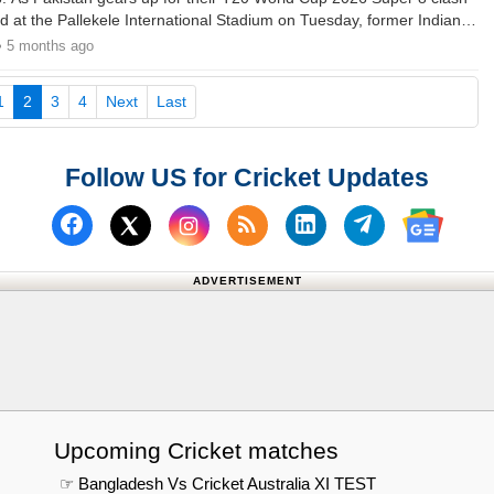
d at the Pallekele International Stadium on Tuesday, former Indian
vichandran Ashwin suggested the Salman-led side should bring in
• 5 months ago
tter Fakhar Zaman to the playing XI if they are serious about the
(current)
1
2
3
4
Next
Last
Follow US for Cricket Updates
Follow us on Facebook
Subscribe to our RSS Fee
Follow us on Linked
Follow us on
Follow us on X (Twitter)
Follow 
ADVERTISEMENT
Upcoming Cricket matches
☞ Bangladesh Vs Cricket Australia XI TEST