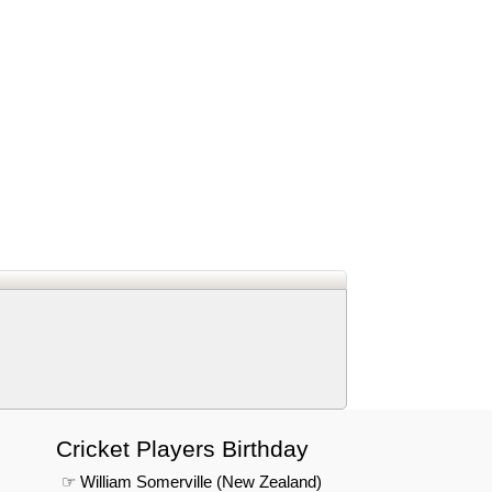
d
In
 Telegram
us on Google News
Cricket Players Birthday
☞ William Somerville (New Zealand)