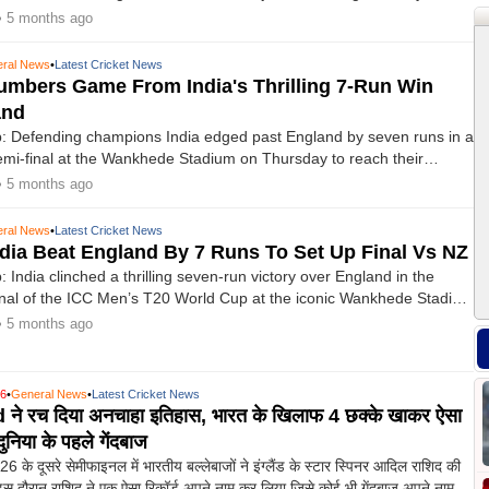
dian XI, Samson distinguished himself with Player of the Match awards
• 5 months ago
ndies and England. He then set the record for the highest individual
’s T20 World Cup final with 89 runs against New Zealand on Sunday.
ral News
•
Latest Cricket News
mbers Game From India's Thrilling 7-Run Win
and
: Defending champions India edged past England by seven runs in a
emi-final at the Wankhede Stadium on Thursday to reach their
ive final at the T20 World Cup.
• 5 months ago
ral News
•
Latest Cricket News
dia Beat England By 7 Runs To Set Up Final Vs NZ
India clinched a thrilling seven-run victory over England in the
nal of the ICC Men’s T20 World Cup at the iconic Wankhede Stadium
 up a final date with New Zealand at the Narendra Modi Stadium in
• 5 months ago
 Men in Blue are now just one step away from becoming the first
their T20 World Cup crown and lift the title twice.
26
•
General News
•
Latest Cricket News
ने रच दिया अनचाहा इतिहास, भारत के खिलाफ 4 छक्के खाकर ऐसा
दुनिया के पहले गेंदबाज
6 के दूसरे सेमीफाइनल में भारतीय बल्लेबाजों ने इंग्लैंड के स्टार स्पिनर आदिल राशिद की
दौरान राशिद ने एक ऐसा रिकॉर्ड अपने नाम कर लिया जिसे कोई भी गेंदबाज अपने नाम