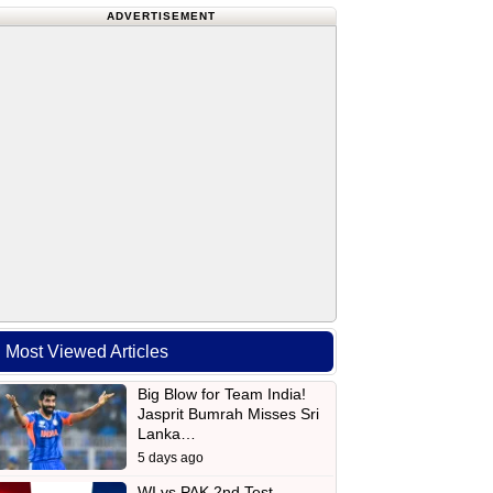
ADVERTISEMENT
Most Viewed Articles
Big Blow for Team India!
Jasprit Bumrah Misses Sri
Lanka…
5 days ago
WI vs PAK 2nd Test