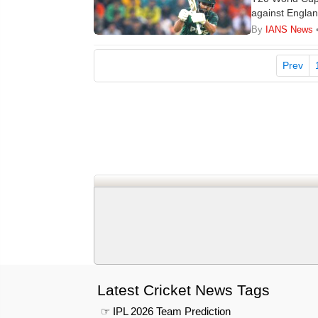
against Englan
off-spinner Ra
By
IANS News
experienced ba
tournament.
Prev
Latest Cricket News Tags
☞ IPL 2026 Team Prediction