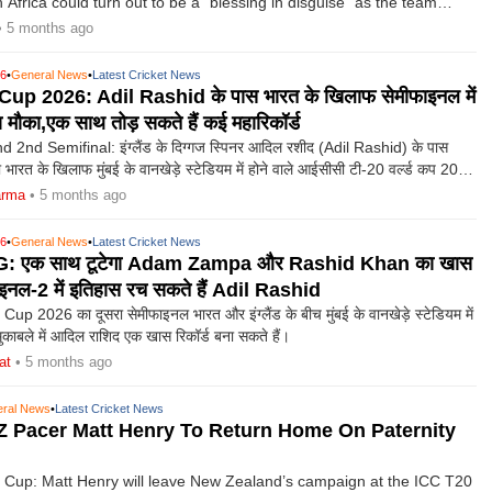
 Africa could turn out to be a “blessing in disguise” as the team
 high-stake semifinal clash against England at the Wankhede
• 5 months ago
g the setback may have helped the side prepare better for the
g matches.
26
•
General News
•
Latest Cricket News
up 2026: Adil Rashid के पास भारत के खिलाफ सेमीफाइनल में
मौका,एक साथ तोड़ सकते हैं कई महारिकॉर्ड
 2nd Semifinal: इंग्लैंड के दिग्गज स्पिनर आदिल रशीद (Adil Rashid) के पास
को भारत के खिलाफ मुंबई के वानखेड़े स्टेडियम में होने वाले आईसीसी टी-20 वर्ल्ड कप 2026
में...
arma
• 5 months ago
26
•
General News
•
Latest Cricket News
: एक साथ टूटेगा Adam Zampa और Rashid Khan का खास
फाइनल-2 में इतिहास रच सकते हैं Adil Rashid
 2026 का दूसरा सेमीफाइनल भारत और इंग्लैंड के बीच मुंबई के वानखेड़े स्टेडियम में
काबले में आदिल राशिद एक खास रिकॉर्ड बना सकते हैं।
at
• 5 months ago
ral News
•
Latest Cricket News
 Pacer Matt Henry To Return Home On Paternity
 Cup: Matt Henry will leave New Zealand’s campaign at the ICC T20