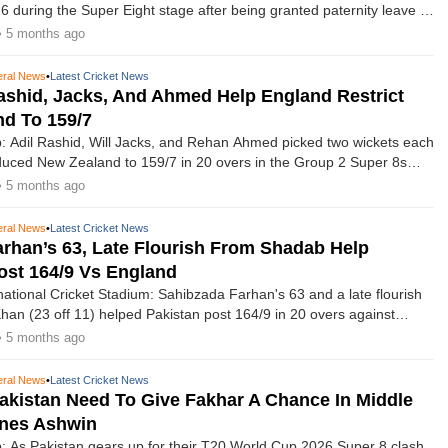
 during the Super Eight stage after being granted paternity leave to
 the birth of his second child, following the match against England at
• 5 months ago
asa Stadium.
ral News
•
Latest Cricket News
shid, Jacks, And Ahmed Help England Restrict
d To 159/7
 Adil Rashid, Will Jacks, and Rehan Ahmed picked two wickets each
uced New Zealand to 159/7 in 20 overs in the Group 2 Super 8s
ICC Men's T20 World Cup 2026 at the R. Premadasa Stadium in
• 5 months ago
iday.
ral News
•
Latest Cricket News
rhan’s 63, Late Flourish From Shadab Help
ost 164/9 Vs England
rnational Cricket Stadium: Sahibzada Farhan's 63 and a late flourish
an (23 off 11) helped Pakistan post 164/9 in 20 overs against
roup 2 clash in the Super 8s stage of the ICC Men's T20 World Cup
• 5 months ago
llekele International Cricket Stadium in Kandy on Tuesday.
ral News
•
Latest Cricket News
akistan Need To Give Fakhar A Chance In Middle
ines Ashwin
 As Pakistan gears up for their T20 World Cup 2026 Super 8 clash