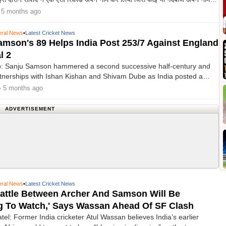
 5 months ago
ral News
•
Latest Cricket News
mson's 89 Helps India Post 253/7 Against England
l 2
: Sanju Samson hammered a second successive half-century and
artnerships with Ishan Kishan and Shivam Dube as India posted a
in 20 overs against England in Semifinal 2 of the ICC Men's T20
• 5 months ago
the Wankhede Stadium on Thursday.
ADVERTISEMENT
ral News
•
Latest Cricket News
attle Between Archer And Samson Will Be
g To Watch,' Says Wassan Ahead Of SF Clash
el: Former India cricketer Atul Wassan believes India’s earlier