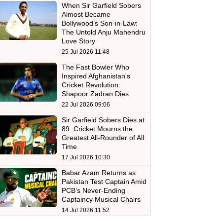
When Sir Garfield Sobers
Almost Became
Bollywood’s Son-in-Law:
The Untold Anju Mahendru
Love Story
25 Jul 2026 11:48
The Fast Bowler Who
Inspired Afghanistan's
Cricket Revolution:
Shapoor Zadran Dies
22 Jul 2026 09:06
Sir Garfield Sobers Dies at
89: Cricket Mourns the
Greatest All-Rounder of All
Time
17 Jul 2026 10:30
Babar Azam Returns as
Pakistan Test Captain Amid
PCB’s Never-Ending
Captaincy Musical Chairs
14 Jul 2026 11:52