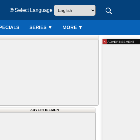
🌐 Select Language
PECIALS
SERIES
▼
MORE ▼
×
ADVERTISEMENT
ADVERTISEMENT